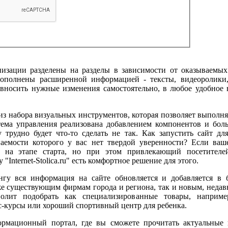
низации разделены на разделы в зависимости от оказываемых
ополнены расширенной информацией - тексты, видеоролики,
 вносить нужные изменения самостоятельно, в любое удобное 
из набора визуальных инструментов, которая позволяет выполнят
ема управления реализована добавлением компонентов и бол
 трудно будет что-то сделать не так. Как запустить сайт дл
паемости которого у вас нет твердой уверенности? Если ва
трат на этапе старта, но при этом привлекающий посетите
"Internet-Stolica.ru" есть комфортное решение для этого.
гу вся информация на сайте обновляется и добавляется в б
е существующим фирмам города и региона, так и новым, недав
волит подобрать как специализированные товары, наприме
с-курсы или хороший спортивный центр для ребенка.
мационный портал, где вы сможете прочитать актуальные 