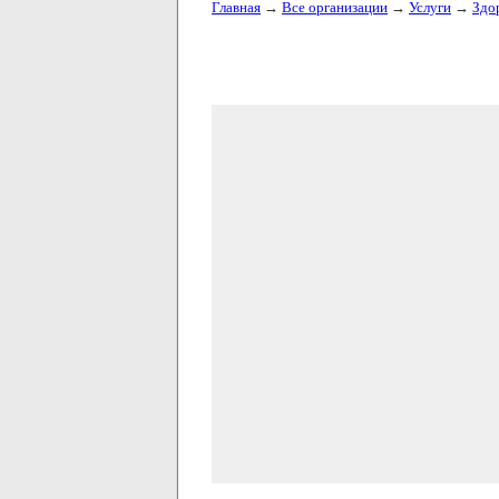
Главная
→
Все организации
→
Услуги
→
Здо