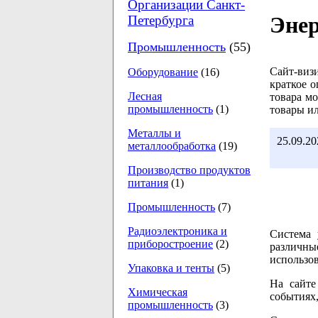
Организации Санкт-
Энер
Петербурга
Промышленность
(55)
Сайт-виз
Оборудование
(16)
краткое о
Лесная
товара м
промышленность
(1)
товары ил
Металлы и
25.09.20
металлообработка
(19)
Производство продуктов
питания
(1)
Промышленность
(7)
Радиоэлектроника и
Система 
приборостроение
(2)
различные
использов
Упаковка и тенты
(5)
На сайте
Химическая
событиях,
промышленность
(3)