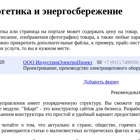
гетика и энергосбережение
итка или страница на портале может содержать цену на товар,
писание, изображения (фотографии) товара, а также любые хар
ожно прикрепить дополнительные файлы, к примеру, прайс-лист
и услуги, то вы в нужном месте.
20
ООО ИндустрияЭлектроПроект
☎
+7 (911) 7499591
Проектривание, производство электрощитового обор
Добавить фирму
Рекомендоват
управления имеет упорядоченную структуру. Вы сможете пр
 модули. "Inkapi" - это конструктор сайтов для бизнеса. Разраб
анием конструктора это простой и удобный вариант предостави
 читайте о том, что актуально в стране, обществе, горячих
 размещаются статьи о малоизвестных исторических фактах и ж