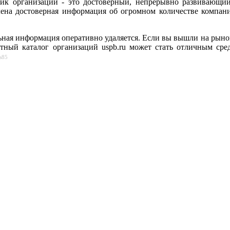
ик организаций - это достоверный, непрерывно развивающийс
лена достоверная информация об огромном количестве компан
ная информация оперативно удаляется. Если вы вышли на рынок
атный каталог организаций uspb.ru может стать отличным сре
s85