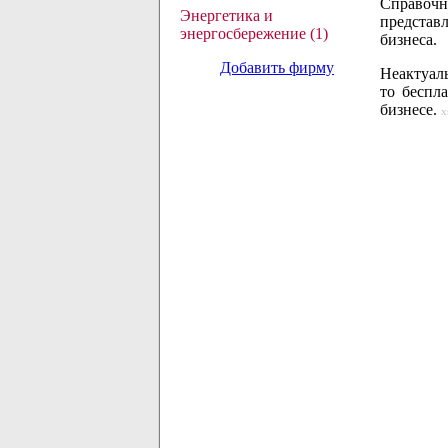
Справочн
Энергетика и
представ
энергосбережение (1)
бизнеса.
Добавить фирму
Неактуаль
то беспл
бизнесе.
x